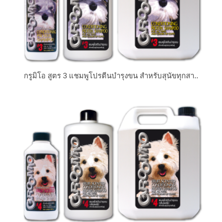
กรูมิโอ สูตร 3 แชมพูโปรตีนบำรุงขน สำหรับสุนัขทุกสา..