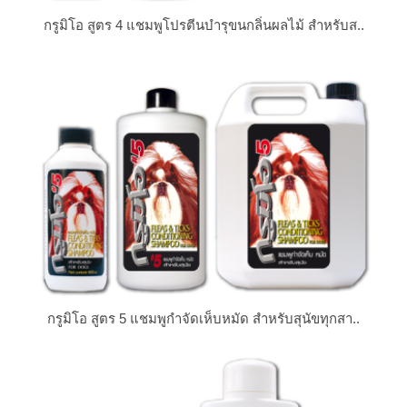
กรูมิโอ สูตร 4 แชมพูโปรตีนบำรุขนกลิ่นผลไม้ สำหรับส..
กรูมิโอ สูตร 5 แชมพูกำจัดเห็บหมัด สำหรับสุนัขทุกสา..