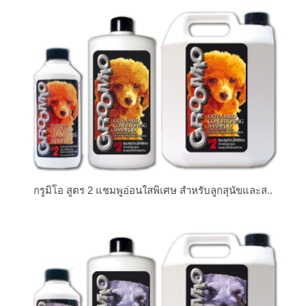
กรูมิโอ สูตร 2 แชมพูอ่อนใสพิเศษ สำหรับลูกสุนัขและส..