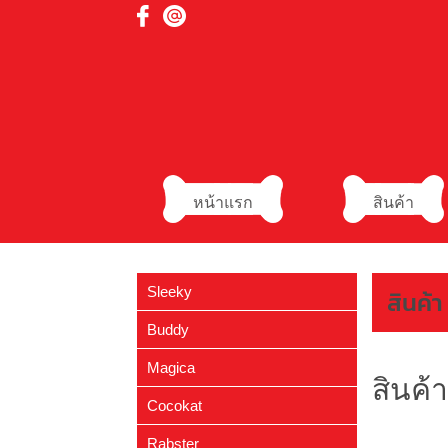
หน้าแรก
สินค้า
Sleeky
สินค้า
- ขนมขบเคี้ยว
(12)
Buddy
- ขนมแทะ
(4)
- สุนัข
(7)
Magica
สินค้า
- อาหารถาดและซอส
(2)
- นก-กระต่าย-หนูแฮมสเตอร์
(7)
Cocokat
- แชมพู – อุปกรณ์อาบน้ำ
(16)
- ขนมแมว
(2)
Rabster