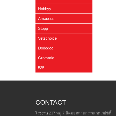
- กำจัดเห็บ-หมัด
(4)
- แชมพูและห้องน้ำแมว
(10)
- อาหารแทนนม-นมอัดเม็ด
Hobbyy
(4)
- อาหารแทนนม
(1)
- วิตามิน-แคลเซียม
(2)
Amadeus
- ปลอกคอ / สายจูง / กรรไกรตัด
- กระดูกหนังวัว-ขัดฟัน
(0)
เล็บ
(2)
Stopp
- สายจูง-ปลอกคอ-รัดอก
(2)
- ของเล่นแมว
(4)
Vetzchoice
- โซ่กระตุก-สร้อยคอ-โซ่ล่าม
(9)
Dododoc
- ตะกร้อครอบปาก
(4)
- หวี แปรงผม และ คีมตัดเล็บ
(5)
Grommio
- ของเล่น-กระพรวน
(3)
535
- ชามอาหาร
(4)
- เสื้อผ้า
(0)
CONTACT
โรงงาน
237 หมู่ 7 นิคมอุตสาหกรรมเกตเวย์ซิตี้