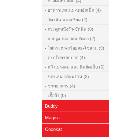
- กำจัดเห็บ-หมัด
(4)
- อาหารแทนนม-นมอัดเม็ด
(4)
- วิตามิน-แคลเซียม
(2)
- กระดูกหนังวัว-ขัดฟัน
(0)
- สายจูง-ปลอกคอ-รัดอก
(2)
- โซ่กระตุก-สร้อยคอ-โซ่ล่าม
(9)
- ตะกร้อครอบปาก
(4)
- หวี แปรงผม และ คีมตัดเล็บ
(5)
- ของเล่น-กระพรวน
(3)
- ชามอาหาร
(4)
- เสื้อผ้า
(0)
Buddy
- สุนัข
(7)
Magica
- นก-กระต่าย-หนูแฮมสเตอร์
(7)
Cocokat