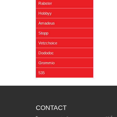
- ขนมแมว
(2)
Rabster
- แชมพูและห้องน้ำแมว
(10)
Hobbyy
- อาหารแทนนม
(1)
Amadeus
- ปลอกคอ / สายจูง / กรรไกรตัด
เล็บ
(2)
Stopp
- ของเล่นแมว
(4)
Vetzchoice
Dododoc
Grommio
535
CONTACT